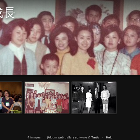
成長
4 images ·
jAlbum web gallery software
&
Turtle
·
Help